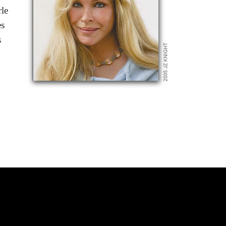
rle
es
s