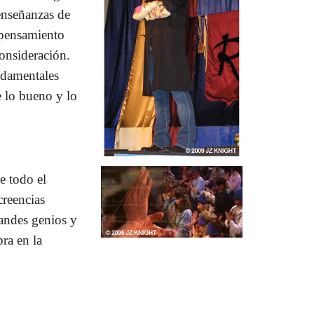
 enseñanzas de
 pensamiento
onsideración.
ndamentales
e lo bueno y lo
e todo el
creencias
randes genios y
ra en la