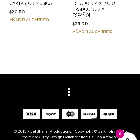
CARTAS, CD MUSICAL
ESTADO DÍA 2, 2 CDs
TRADUCIDOS AL
20.50
$
ESPAÑOL
AÑADIR AL CARRITO
29.00
$
AÑADIR AL CARRITO
© 2015 - Bel Shanai Productions. | Copyright © JZ Knight. Photo
0
Credit: Mark Frey. Design Collaboration: Paulina Amador of