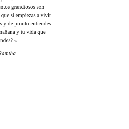
entos grandiosos son
 que si empiezas a vivir
as y de pronto entiendes
 mañana y tu vida que
endes? «
a