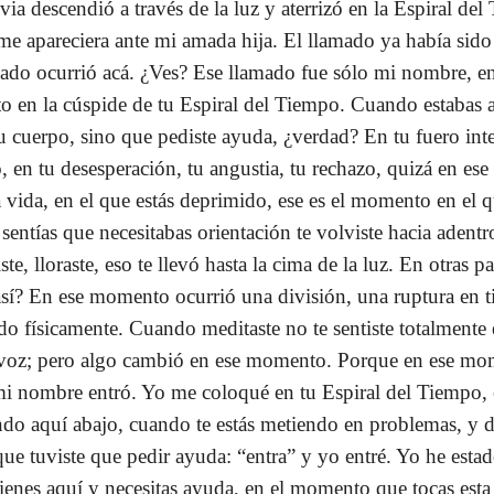
ia descendió a través de la luz y aterrizó en la Espiral de
me apareciera ante mi amada hija. El llamado ya había sido
mado ocurrió acá. ¿Ves? Ese llamado fue sólo mi nombre, en
to en la cúspide de tu Espiral del Tiempo. Cuando estabas 
u cuerpo, sino que pediste ayuda, ¿verdad? En tu fuero inte
en tu desesperación, tu angustia, tu rechazo, quizá en es
 vida, en el que estás deprimido, ese es el momento en el 
ntías que necesitabas orientación te volviste hacia adentro
ste, lloraste, eso te llevó hasta la cima de la luz. En otras 
 así? En ese momento ocurrió una división, una ruptura en t
iado físicamente. Cuando meditaste no te sentiste totalment
voz; pero algo cambió en ese momento. Porque en ese mome
i nombre entró. Yo me coloqué en tu Espiral del Tiempo, 
endo aquí abajo, cuando te estás metiendo en problemas, y d
e tuviste que pedir ayuda: “entra” y yo entré. Yo he esta
nes aquí y necesitas ayuda, en el momento que tocas esta p