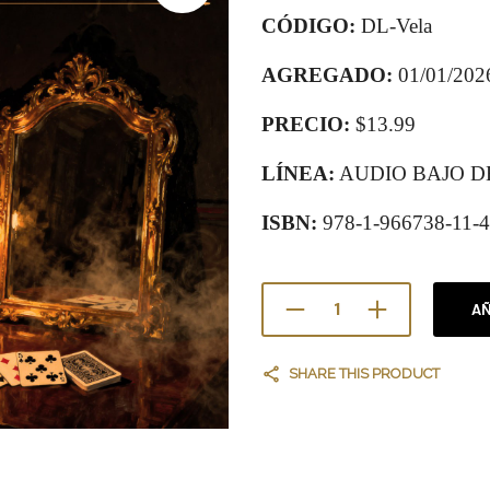
CÓDIGO:
DL-Vela
AGREGADO:
01/01/202
PRECIO:
$13.99
LÍNEA:
AUDIO BAJO 
ISBN:
978-1-966738-11-4
AÑ
SHARE THIS PRODUCT