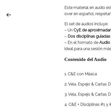
Este material en audio e
over en español, respetand
El set de audios incluye:
– Un
CyE de aproximada
–
Dos disciplinas guiadas
– En el formato de
Audio
ideal para una sesión más
Contenido del Audio
1. C&E con M
ica
ús
2. Vela, Espejo & Cartas D
3. Vela, Espejo & Cartas D
4. C&E + Disciplinas #1 y 