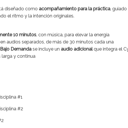
stá diseñado como
acompañamiento para la práctica
, guiado
o el ritmo y la intención originales.
mente 10 minutos
, con música, para elevar la energía
en audios separados, de más de 30 minutos cada una
 Bajo Demanda
se incluye un
audio adicional
que integra el C
 larga y continua
isciplina #1
isciplina #2
#2