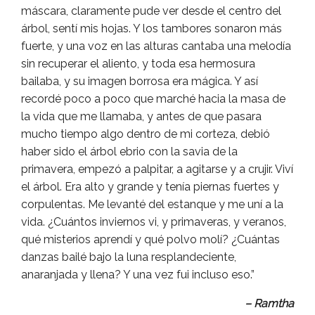
máscara, claramente pude ver desde el centro del
árbol, sentí mis hojas. Y los tambores sonaron más
fuerte, y una voz en las alturas cantaba una melodía
sin recuperar el aliento, y toda esa hermosura
bailaba, y su imagen borrosa era mágica. Y así
recordé poco a poco que marché hacia la masa de
la vida que me llamaba, y antes de que pasara
mucho tiempo algo dentro de mi corteza, debió
haber sido el árbol ebrio con la savia de la
primavera, empezó a palpitar, a agitarse y a crujir. Viví
el árbol. Era alto y grande y tenía piernas fuertes y
corpulentas. Me levanté del estanque y me uní a la
vida. ¿Cuántos inviernos vi, y primaveras, y veranos,
qué misterios aprendí y qué polvo molí? ¿Cuántas
danzas bailé bajo la luna resplandeciente,
anaranjada y llena? Y una vez fui incluso eso.”
– Ramtha