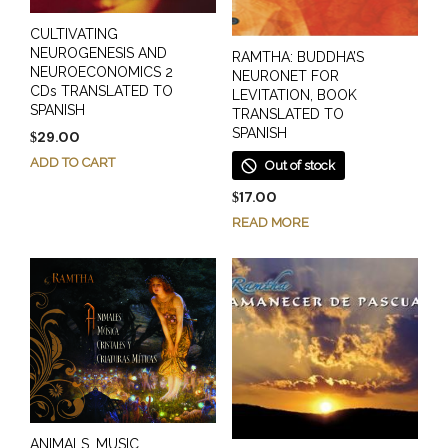
CULTIVATING
NEUROGENESIS AND
RAMTHA: BUDDHA’S
NEUROECONOMICS 2
NEURONET FOR
CDs TRANSLATED TO
LEVITATION, BOOK
SPANISH
TRANSLATED TO
SPANISH
29.00
$
ADD TO CART
Out of stock
17.00
$
READ MORE
ANIMALS, MUSIC,